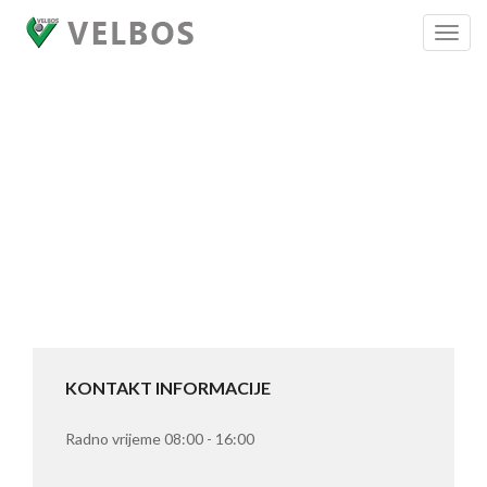
Toggl
navig
KONTAKT INFORMACIJE
Radno vrijeme 08:00 - 16:00