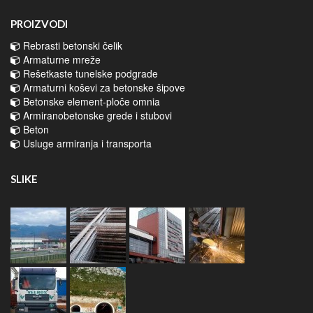
PROIZVODI
Rebrasti betonski čelik
Armaturne mreže
Rešetkaste tunelske podgrade
Armaturni koševi za betonske šipove
Betonske element-ploče omnia
Armiranobetonske grede i stubovi
Beton
Usluge armiranja i transporta
SLIKE