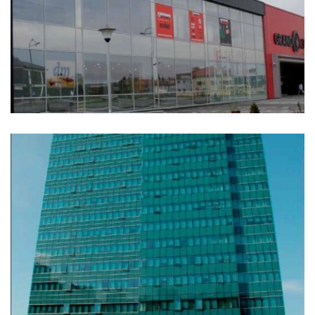
BBI Shopping centar Sarajevo, Bosna i Hercegovina
43.000 kvadratnih metara 464 parking mjesta na ...
Shopping Grando centar Sarajevo, Bosna i Hercegovina
Vrijednost objekta 2,5 miliona KM 2.413,54 kvadra...