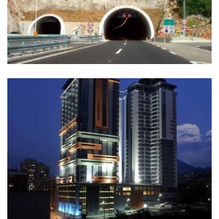
Tunel KLAŠNICE Laktaši, Bosna i Hercegovina
Ugrađeno 1.300,00 tona rebrastog betonskog čelika...