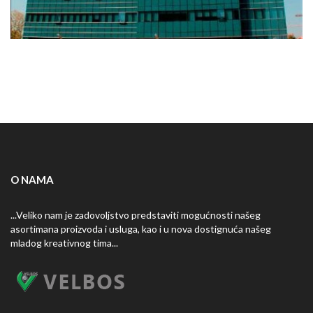
O NAMA
Zgrada vlade Republike Srpske Banja Luka, Bosna i
...Veliko nam je zadovoljstvo predstaviti mogućnosti našeg
Hercegovina
asortimana proizvoda i usluga, kao i u nova dostignuća našeg
Administrativni centar od 180 miliona KM 23.036...
mladog kreativnog tima...