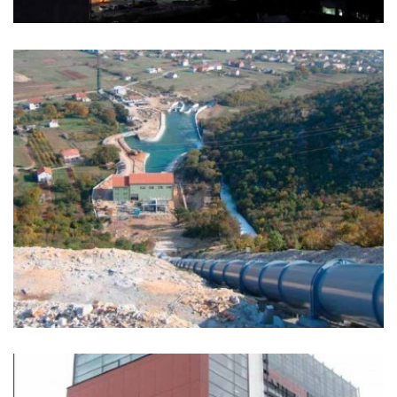
Bosmal City centar Sarajevo, Bosna i Hercegovina
118 metara visine 306 stambenih jedinica 400 par...