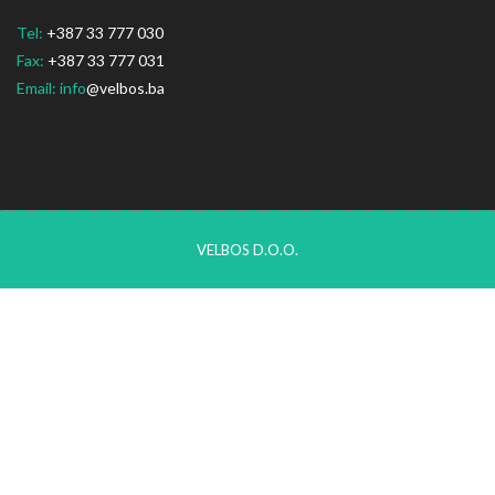
Tel:
+387 33 777 030
Fax:
+387 33 777 031
Email: info
@velbos.ba
VELBOS D.O.O.