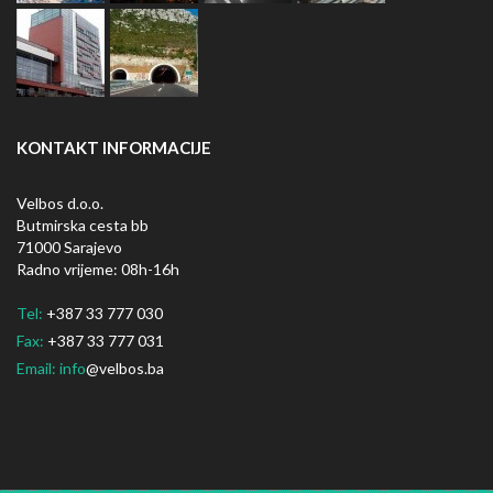
KONTAKT INFORMACIJE
Velbos d.o.o.
Butmirska cesta bb
71000 Sarajevo
Radno vrijeme: 08h-16h
Tel:
+387 33 777 030
Fax:
+387 33 777 031
Email: info
@velbos.ba