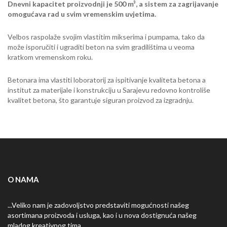
Dnevni kapacitet proizvodnji je 500 m³, a sistem za zagrijavanje
omogućava rad u svim vremenskim uvjetima.
Velbos raspolaže svojim vlastitim mikserima i pumpama, tako da
može isporučiti i ugraditi beton na svim gradilištima u veoma
kratkom vremenskom roku.
Betonara ima vlastiti loboratorij za ispitivanje kvaliteta betona a
institut za materijale i konstrukciju
u Sarajevu redovno kontroliše
kvalitet betona, što garantuje siguran proizvod za izgradnju.
O NAMA
...Veliko nam je zadovoljstvo predstaviti mogućnosti našeg
asortimana proizvoda i usluga, kao i u nova dostignuća našeg
mladog kreativnog tima...