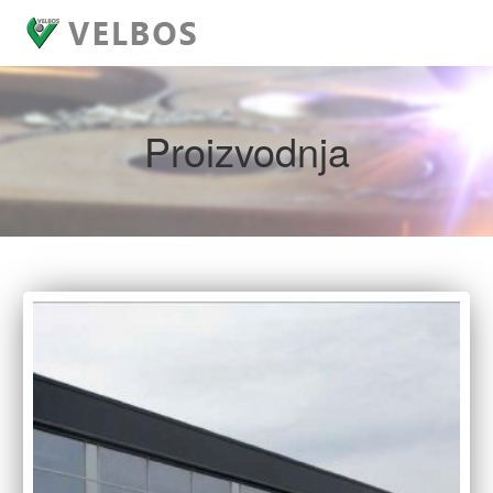
Proizvodnja